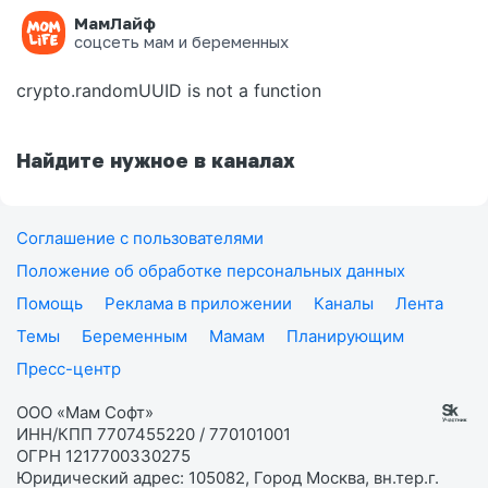
МамЛайф
Ошибка на странице
соцсеть мам и беременных
crypto.randomUUID is not a function
Найдите нужное в каналах
Соглашение с пользователями
Положение об обработке персональных данных
Помощь
Реклама в приложении
Каналы
Лента
Темы
Беременным
Мамам
Планирующим
Пресс-центр
ООО «Мам Софт»
ИНН/КПП 7707455220 / 770101001
ОГРН 1217700330275
Юридический адрес: 105082, Город Москва, вн.тер.г.