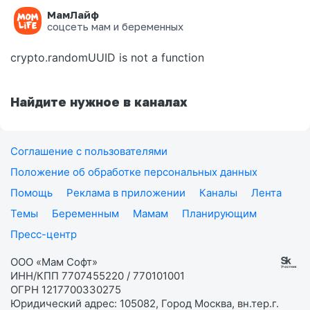
МамЛайф
Ошибка на странице
соцсеть мам и беременных
crypto.randomUUID is not a function
Найдите нужное в каналах
Соглашение с пользователями
Положение об обработке персональных данных
Помощь
Реклама в приложении
Каналы
Лента
Темы
Беременным
Мамам
Планирующим
Пресс-центр
ООО «Мам Софт»
ИНН/КПП 7707455220 / 770101001
ОГРН 1217700330275
Юридический адрес: 105082, Город Москва, вн.тер.г.