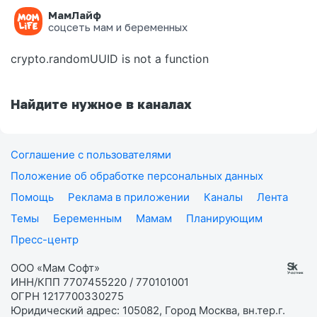
МамЛайф
Ошибка на странице
соцсеть мам и беременных
crypto.randomUUID is not a function
Найдите нужное в каналах
Соглашение с пользователями
Положение об обработке персональных данных
Помощь
Реклама в приложении
Каналы
Лента
Темы
Беременным
Мамам
Планирующим
Пресс-центр
ООО «Мам Софт»
ИНН/КПП 7707455220 / 770101001
ОГРН 1217700330275
Юридический адрес: 105082, Город Москва, вн.тер.г.