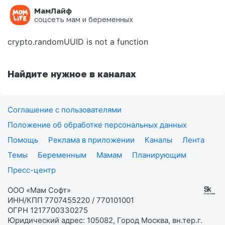
МамЛайф
Ошибка на странице
соцсеть мам и беременных
crypto.randomUUID is not a function
Найдите нужное в каналах
Соглашение с пользователями
Положение об обработке персональных данных
Помощь
Реклама в приложении
Каналы
Лента
Темы
Беременным
Мамам
Планирующим
Пресс-центр
ООО «Мам Софт»
ИНН/КПП 7707455220 / 770101001
ОГРН 1217700330275
Юридический адрес: 105082, Город Москва, вн.тер.г.