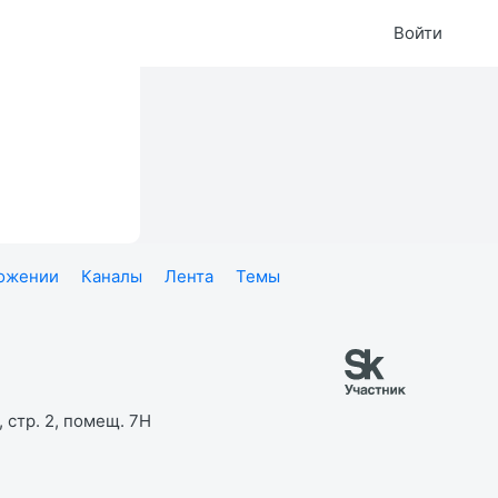
Войти
ложении
Каналы
Лента
Темы
 стр. 2, помещ. 7Н