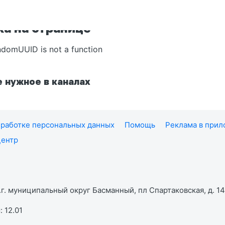
а на странице
ndomUUID is not a function
 нужное в каналах
работке персональных данных
Помощь
Реклама в при
центр
г. муниципальный округ Басманный, пл Спартаковская, д. 14,
 12.01