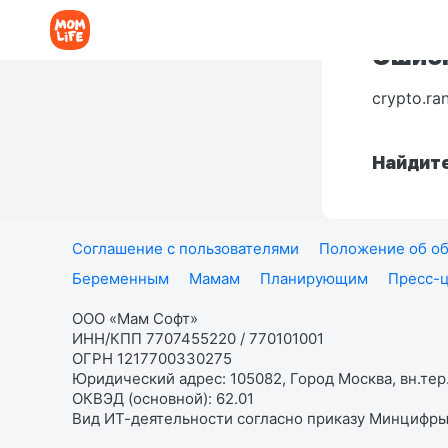
Ошибк
crypto.ra
Найдите
Соглашение с пользователями
Положение об об
Беременным
Мамам
Планирующим
Пресс-
ООО «Мам Софт»
ИНН/КПП 7707455220 / 770101001
ОГРН 1217700330275
Юридический адрес: 105082, Город Москва, вн.тер.
ОКВЭД (основной): 62.01
Вид ИТ-деятельности согласно приказу Минцифры: