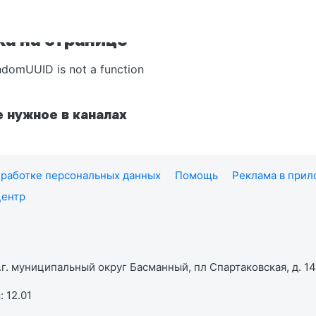
а на странице
ndomUUID is not a function
 нужное в каналах
работке персональных данных
Помощь
Реклама в при
центр
г. муниципальный округ Басманный, пл Спартаковская, д. 14,
 12.01