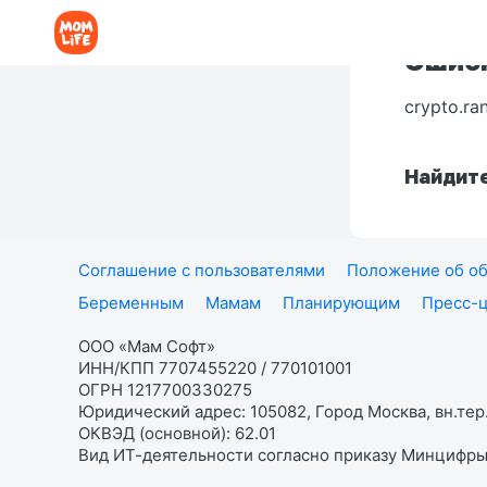
Ошибк
crypto.ra
Найдите
Соглашение с пользователями
Положение об об
Беременным
Мамам
Планирующим
Пресс-
ООО «Мам Софт»
ИНН/КПП 7707455220 / 770101001
ОГРН 1217700330275
Юридический адрес: 105082, Город Москва, вн.тер.
ОКВЭД (основной): 62.01
Вид ИТ-деятельности согласно приказу Минцифры: