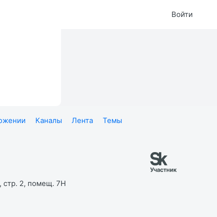
Войти
ложении
Каналы
Лента
Темы
 стр. 2, помещ. 7Н