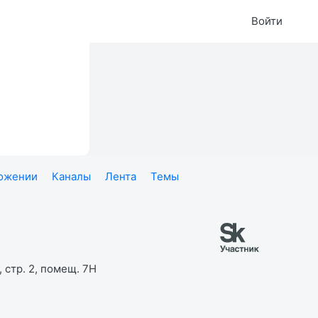
Войти
ложении
Каналы
Лента
Темы
 стр. 2, помещ. 7Н