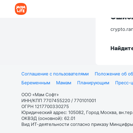
Ошибк
crypto.ra
Найдите
Соглашение с пользователями
Положение об об
Беременным
Мамам
Планирующим
Пресс-
ООО «Мам Софт»
ИНН/КПП 7707455220 / 770101001
ОГРН 1217700330275
Юридический адрес: 105082, Город Москва, вн.тер.
ОКВЭД (основной): 62.01
Вид ИТ-деятельности согласно приказу Минцифры: