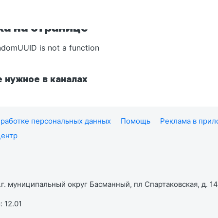
а на странице
ndomUUID is not a function
 нужное в каналах
работке персональных данных
Помощь
Реклама в при
центр
г. муниципальный округ Басманный, пл Спартаковская, д. 14,
 12.01