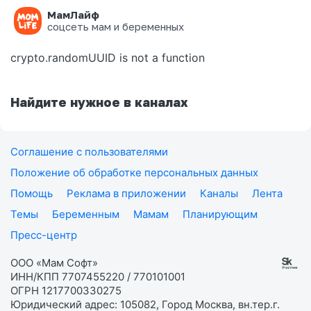
МамЛайф
Ошибка на странице
соцсеть мам и беременных
crypto.randomUUID is not a function
Найдите нужное в каналах
Соглашение с пользователями
Положение об обработке персональных данных
Помощь
Реклама в приложении
Каналы
Лента
Темы
Беременным
Мамам
Планирующим
Пресс-центр
ООО «Мам Софт»
ИНН/КПП 7707455220 / 770101001
ОГРН 1217700330275
Юридический адрес: 105082, Город Москва, вн.тер.г.