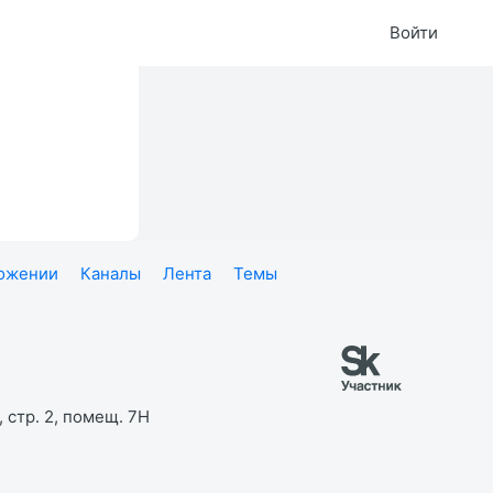
Войти
ложении
Каналы
Лента
Темы
 стр. 2, помещ. 7Н