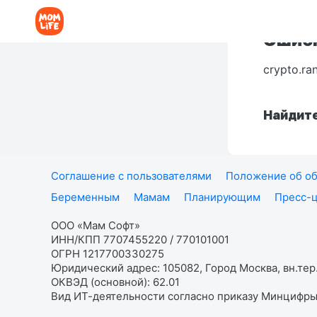
Ошибк
crypto.ra
Найдите
Соглашение с пользователями
Положение об об
Беременным
Мамам
Планирующим
Пресс-
ООО «Мам Софт»
ИНН/КПП 7707455220 / 770101001
ОГРН 1217700330275
Юридический адрес: 105082, Город Москва, вн.тер.
ОКВЭД (основной): 62.01
Вид ИТ-деятельности согласно приказу Минцифры: