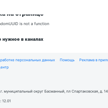
а на странице
ndomUUID is not a function
 нужное в каналах
работке персональных данных
Помощь
Реклама в при
центр
г. муниципальный округ Басманный, пл Спартаковская, д. 14,
 12.01