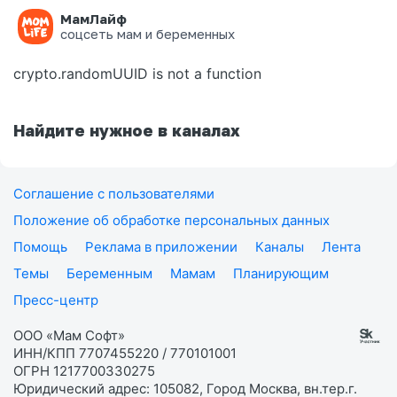
МамЛайф
Ошибка на странице
соцсеть мам и беременных
crypto.randomUUID is not a function
Найдите нужное в каналах
Соглашение с пользователями
Положение об обработке персональных данных
Помощь
Реклама в приложении
Каналы
Лента
Темы
Беременным
Мамам
Планирующим
Пресс-центр
ООО «Мам Софт»
ИНН/КПП 7707455220 / 770101001
ОГРН 1217700330275
Юридический адрес: 105082, Город Москва, вн.тер.г.