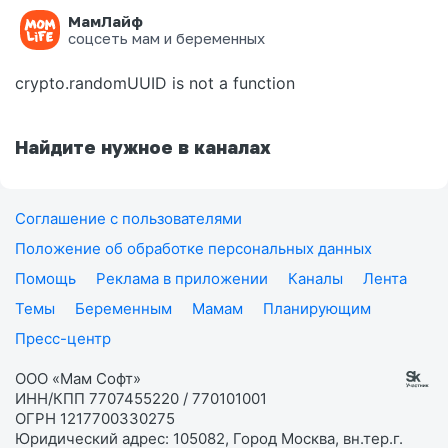
МамЛайф
Ошибка на странице
соцсеть мам и беременных
crypto.randomUUID is not a function
Найдите нужное в каналах
Соглашение с пользователями
Положение об обработке персональных данных
Помощь
Реклама в приложении
Каналы
Лента
Темы
Беременным
Мамам
Планирующим
Пресс-центр
ООО «Мам Софт»
ИНН/КПП 7707455220 / 770101001
ОГРН 1217700330275
Юридический адрес: 105082, Город Москва, вн.тер.г.