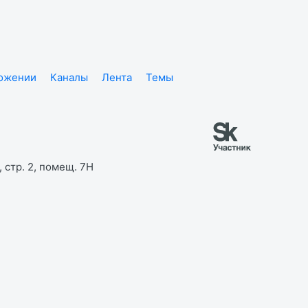
ложении
Каналы
Лента
Темы
 стр. 2, помещ. 7Н