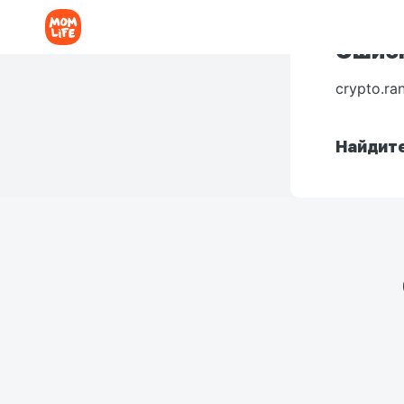
Ошибк
crypto.ra
Найдите