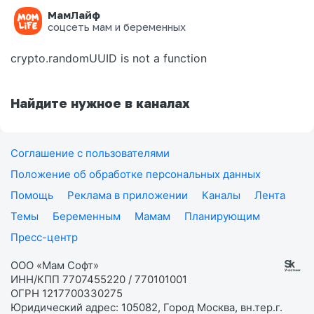
МамЛайф
Ошибка на странице
соцсеть мам и беременных
crypto.randomUUID is not a function
Найдите нужное в каналах
Соглашение с пользователями
Положение об обработке персональных данных
Помощь
Реклама в приложении
Каналы
Лента
Темы
Беременным
Мамам
Планирующим
Пресс-центр
ООО «Мам Софт»
ИНН/КПП 7707455220 / 770101001
ОГРН 1217700330275
Юридический адрес: 105082, Город Москва, вн.тер.г.