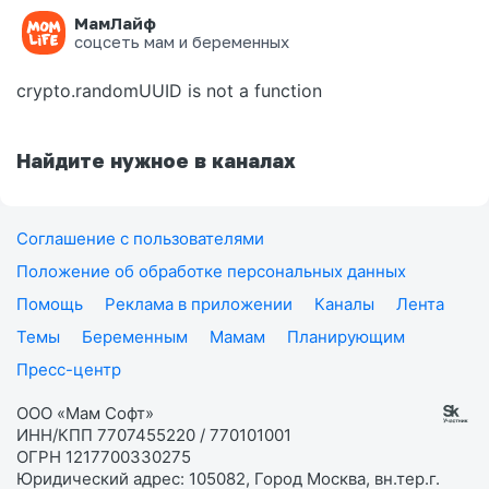
МамЛайф
Ошибка на странице
соцсеть мам и беременных
crypto.randomUUID is not a function
Найдите нужное в каналах
Соглашение с пользователями
Положение об обработке персональных данных
Помощь
Реклама в приложении
Каналы
Лента
Темы
Беременным
Мамам
Планирующим
Пресс-центр
ООО «Мам Софт»
ИНН/КПП 7707455220 / 770101001
ОГРН 1217700330275
Юридический адрес: 105082, Город Москва, вн.тер.г.