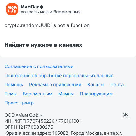
МамЛайф
Ошибка на странице
соцсеть мам и беременных
crypto.randomUUID is not a function
Найдите нужное в каналах
Соглашение с пользователями
Положение об обработке персональных данных
Помощь
Реклама в приложении
Каналы
Лента
Темы
Беременным
Мамам
Планирующим
Пресс-центр
ООО «Мам Софт»
ИНН/КПП 7707455220 / 770101001
ОГРН 1217700330275
Юридический адрес: 105082, Город Москва, вн.тер.г.