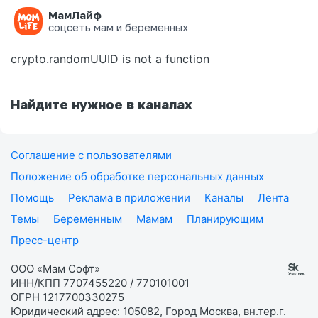
МамЛайф
Ошибка на странице
соцсеть мам и беременных
crypto.randomUUID is not a function
Найдите нужное в каналах
Соглашение с пользователями
Положение об обработке персональных данных
Помощь
Реклама в приложении
Каналы
Лента
Темы
Беременным
Мамам
Планирующим
Пресс-центр
ООО «Мам Софт»
ИНН/КПП 7707455220 / 770101001
ОГРН 1217700330275
Юридический адрес: 105082, Город Москва, вн.тер.г.