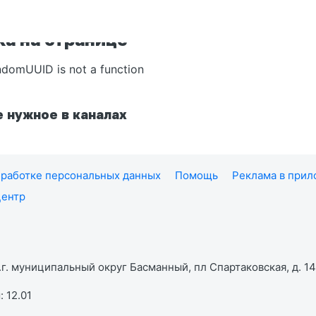
а на странице
ndomUUID is not a function
 нужное в каналах
работке персональных данных
Помощь
Реклама в при
центр
г. муниципальный округ Басманный, пл Спартаковская, д. 14,
 12.01