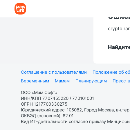
Ошибк
crypto.ra
Найдите
Соглашение с пользователями
Положение об об
Беременным
Мамам
Планирующим
Пресс-
ООО «Мам Софт»
ИНН/КПП 7707455220 / 770101001
ОГРН 1217700330275
Юридический адрес: 105082, Город Москва, вн.тер.
ОКВЭД (основной): 62.01
Вид ИТ-деятельности согласно приказу Минцифры: