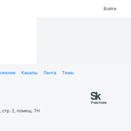
Войти
ложении
Каналы
Лента
Темы
 стр. 2, помещ. 7Н