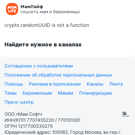
МамЛайф
Ошибка на странице
соцсеть мам и беременных
crypto.randomUUID is not a function
Найдите нужное в каналах
Соглашение с пользователями
Положение об обработке персональных данных
Помощь
Реклама в приложении
Каналы
Лента
Темы
Беременным
Мамам
Планирующим
Пресс-центр
ООО «Мам Софт»
ИНН/КПП 7707455220 / 770101001
ОГРН 1217700330275
Юридический адрес: 105082, Город Москва, вн.тер.г.