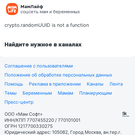
МамЛайф
Ошибка на странице
соцсеть мам и беременных
crypto.randomUUID is not a function
Найдите нужное в каналах
Соглашение с пользователями
Положение об обработке персональных данных
Помощь
Реклама в приложении
Каналы
Лента
Темы
Беременным
Мамам
Планирующим
Пресс-центр
ООО «Мам Софт»
ИНН/КПП 7707455220 / 770101001
ОГРН 1217700330275
Юридический адрес: 105082, Город Москва, вн.тер.г.