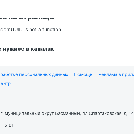
а на странице
ndomUUID is not a function
 нужное в каналах
работке персональных данных
Помощь
Реклама в при
центр
г. муниципальный округ Басманный, пл Спартаковская, д. 14,
 12.01