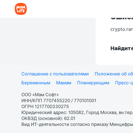
Ошибк
crypto.ra
Найдите
Соглашение с пользователями
Положение об об
Беременным
Мамам
Планирующим
Пресс-
ООО «Мам Софт»
ИНН/КПП 7707455220 / 770101001
ОГРН 1217700330275
Юридический адрес: 105082, Город Москва, вн.тер.
ОКВЭД (основной): 62.01
Вид ИТ-деятельности согласно приказу Минцифры: