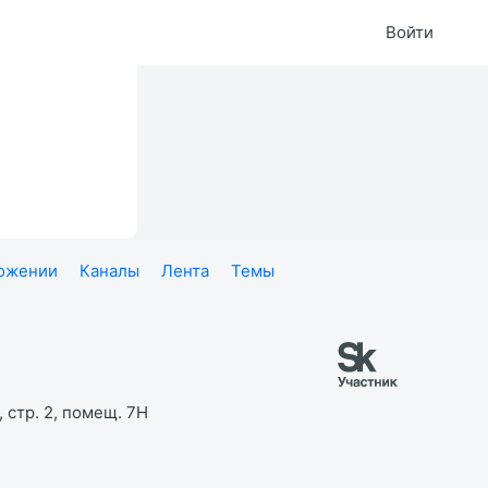
Войти
ложении
Каналы
Лента
Темы
 стр. 2, помещ. 7Н