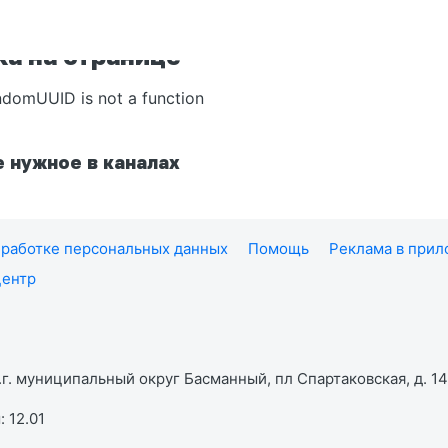
а на странице
ndomUUID is not a function
 нужное в каналах
работке персональных данных
Помощь
Реклама в при
центр
г. муниципальный округ Басманный, пл Спартаковская, д. 14,
 12.01