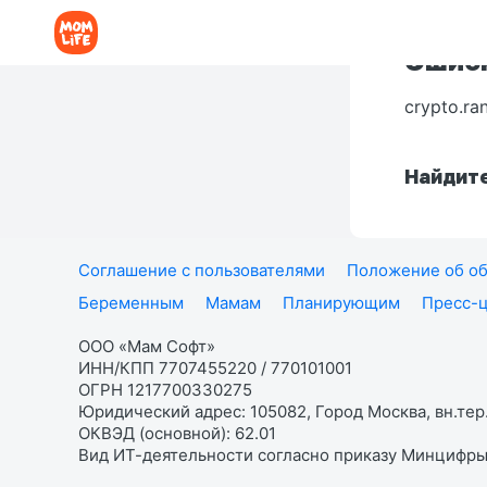
Ошибк
crypto.ra
Найдите
Соглашение с пользователями
Положение об об
Беременным
Мамам
Планирующим
Пресс-
ООО «Мам Софт»
ИНН/КПП 7707455220 / 770101001
ОГРН 1217700330275
Юридический адрес: 105082, Город Москва, вн.тер.
ОКВЭД (основной): 62.01
Вид ИТ-деятельности согласно приказу Минцифры: