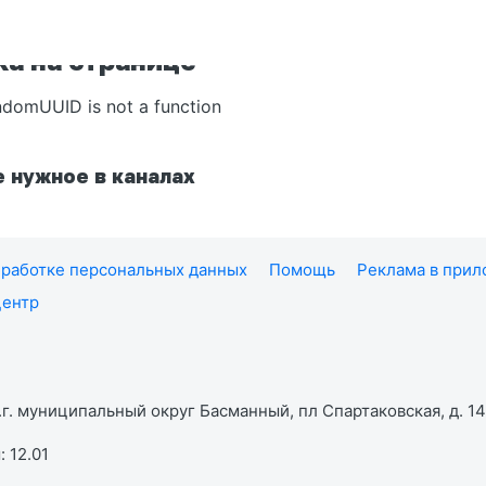
а на странице
ndomUUID is not a function
 нужное в каналах
работке персональных данных
Помощь
Реклама в при
центр
г. муниципальный округ Басманный, пл Спартаковская, д. 14,
 12.01