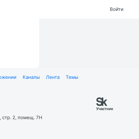
Войти
ложении
Каналы
Лента
Темы
 стр. 2, помещ. 7Н