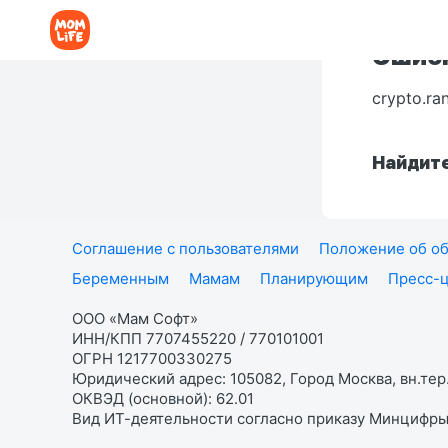
Ошибк
crypto.ra
Найдите
Соглашение с пользователями
Положение об об
Беременным
Мамам
Планирующим
Пресс-
ООО «Мам Софт»
ИНН/КПП 7707455220 / 770101001
ОГРН 1217700330275
Юридический адрес: 105082, Город Москва, вн.тер.
ОКВЭД (основной): 62.01
Вид ИТ-деятельности согласно приказу Минцифры: