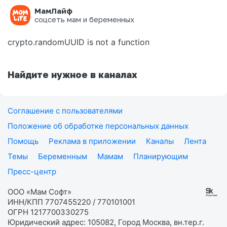
МамЛайф
Ошибка на странице
соцсеть мам и беременных
crypto.randomUUID is not a function
Найдите нужное в каналах
Соглашение с пользователями
Положение об обработке персональных данных
Помощь
Реклама в приложении
Каналы
Лента
Темы
Беременным
Мамам
Планирующим
Пресс-центр
ООО «Мам Софт»
ИНН/КПП 7707455220 / 770101001
ОГРН 1217700330275
Юридический адрес: 105082, Город Москва, вн.тер.г.