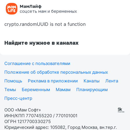
МамЛайф
Ошибка на странице
соцсеть мам и беременных
crypto.randomUUID is not a function
Найдите нужное в каналах
Соглашение с пользователями
Положение об обработке персональных данных
Помощь
Реклама в приложении
Каналы
Лента
Темы
Беременным
Мамам
Планирующим
Пресс-центр
ООО «Мам Софт»
ИНН/КПП 7707455220 / 770101001
ОГРН 1217700330275
Юридический адрес: 105082, Город Москва, вн.тер.г.