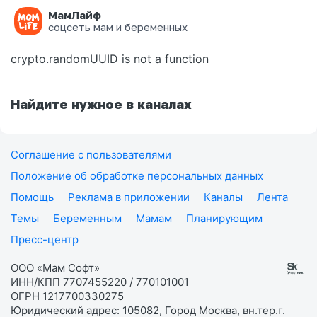
МамЛайф
Ошибка на странице
соцсеть мам и беременных
crypto.randomUUID is not a function
Найдите нужное в каналах
Соглашение с пользователями
Положение об обработке персональных данных
Помощь
Реклама в приложении
Каналы
Лента
Темы
Беременным
Мамам
Планирующим
Пресс-центр
ООО «Мам Софт»
ИНН/КПП 7707455220 / 770101001
ОГРН 1217700330275
Юридический адрес: 105082, Город Москва, вн.тер.г.