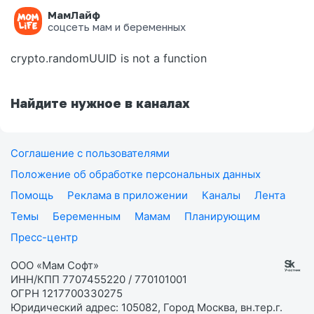
МамЛайф
Ошибка на странице
соцсеть мам и беременных
crypto.randomUUID is not a function
Найдите нужное в каналах
Соглашение с пользователями
Положение об обработке персональных данных
Помощь
Реклама в приложении
Каналы
Лента
Темы
Беременным
Мамам
Планирующим
Пресс-центр
ООО «Мам Софт»
ИНН/КПП 7707455220 / 770101001
ОГРН 1217700330275
Юридический адрес: 105082, Город Москва, вн.тер.г.