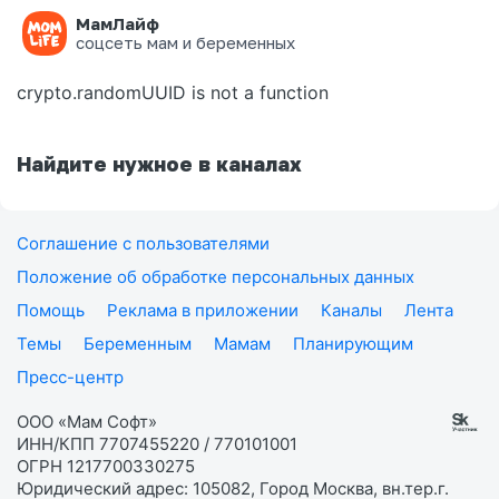
МамЛайф
Ошибка на странице
соцсеть мам и беременных
crypto.randomUUID is not a function
Найдите нужное в каналах
Соглашение с пользователями
Положение об обработке персональных данных
Помощь
Реклама в приложении
Каналы
Лента
Темы
Беременным
Мамам
Планирующим
Пресс-центр
ООО «Мам Софт»
ИНН/КПП 7707455220 / 770101001
ОГРН 1217700330275
Юридический адрес: 105082, Город Москва, вн.тер.г.