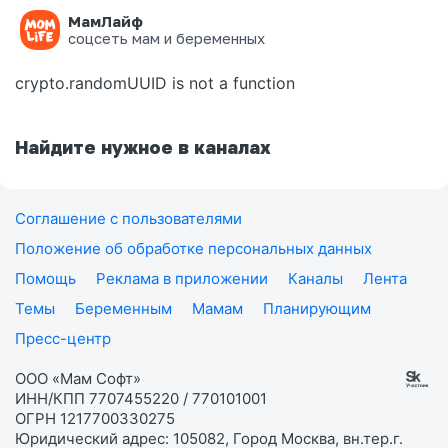
МамЛайф
Ошибка на странице
соцсеть мам и беременных
crypto.randomUUID is not a function
Найдите нужное в каналах
Соглашение с пользователями
Положение об обработке персональных данных
Помощь
Реклама в приложении
Каналы
Лента
Темы
Беременным
Мамам
Планирующим
Пресс-центр
ООО «Мам Софт»
ИНН/КПП 7707455220 / 770101001
ОГРН 1217700330275
Юридический адрес: 105082, Город Москва, вн.тер.г.