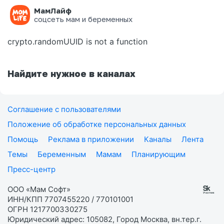
МамЛайф
Ошибка на странице
соцсеть мам и беременных
crypto.randomUUID is not a function
Найдите нужное в каналах
Соглашение с пользователями
Положение об обработке персональных данных
Помощь
Реклама в приложении
Каналы
Лента
Темы
Беременным
Мамам
Планирующим
Пресс-центр
ООО «Мам Софт»
ИНН/КПП 7707455220 / 770101001
ОГРН 1217700330275
Юридический адрес: 105082, Город Москва, вн.тер.г.