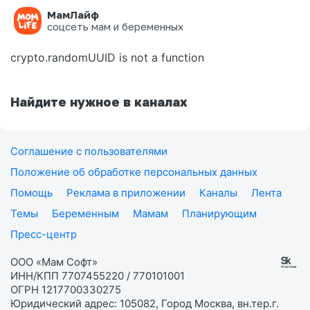
МамЛайф
Ошибка на странице
соцсеть мам и беременных
crypto.randomUUID is not a function
Найдите нужное в каналах
Соглашение с пользователями
Положение об обработке персональных данных
Помощь
Реклама в приложении
Каналы
Лента
Темы
Беременным
Мамам
Планирующим
Пресс-центр
ООО «Мам Софт»
ИНН/КПП 7707455220 / 770101001
ОГРН 1217700330275
Юридический адрес: 105082, Город Москва, вн.тер.г.