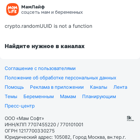
МамЛайф
Ошибка на странице
соцсеть мам и беременных
crypto.randomUUID is not a function
Найдите нужное в каналах
Соглашение с пользователями
Положение об обработке персональных данных
Помощь
Реклама в приложении
Каналы
Лента
Темы
Беременным
Мамам
Планирующим
Пресс-центр
ООО «Мам Софт»
ИНН/КПП 7707455220 / 770101001
ОГРН 1217700330275
Юридический адрес: 105082, Город Москва, вн.тер.г.