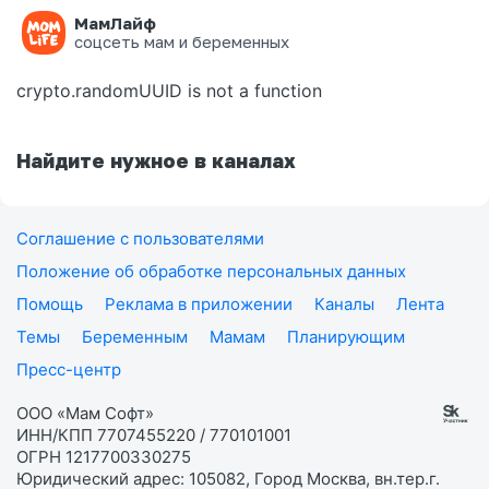
МамЛайф
Ошибка на странице
соцсеть мам и беременных
crypto.randomUUID is not a function
Найдите нужное в каналах
Соглашение с пользователями
Положение об обработке персональных данных
Помощь
Реклама в приложении
Каналы
Лента
Темы
Беременным
Мамам
Планирующим
Пресс-центр
ООО «Мам Софт»
ИНН/КПП 7707455220 / 770101001
ОГРН 1217700330275
Юридический адрес: 105082, Город Москва, вн.тер.г.