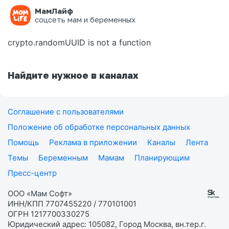
МамЛайф
Ошибка на странице
соцсеть мам и беременных
crypto.randomUUID is not a function
Найдите нужное в каналах
Соглашение с пользователями
Положение об обработке персональных данных
Помощь
Реклама в приложении
Каналы
Лента
Темы
Беременным
Мамам
Планирующим
Пресс-центр
ООО «Мам Софт»
ИНН/КПП 7707455220 / 770101001
ОГРН 1217700330275
Юридический адрес: 105082, Город Москва, вн.тер.г.