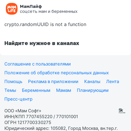
МамЛайф
Ошибка на странице
соцсеть мам и беременных
crypto.randomUUID is not a function
Найдите нужное в каналах
Соглашение с пользователями
Положение об обработке персональных данных
Помощь
Реклама в приложении
Каналы
Лента
Темы
Беременным
Мамам
Планирующим
Пресс-центр
ООО «Мам Софт»
ИНН/КПП 7707455220 / 770101001
ОГРН 1217700330275
Юридический адрес: 105082, Город Москва, вн.тер.г.