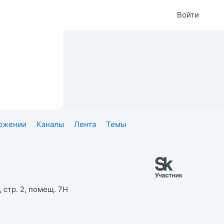
Войти
ложении
Каналы
Лента
Темы
 стр. 2, помещ. 7Н