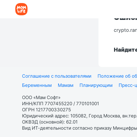
Ошибк
crypto.ra
Найдите
Соглашение с пользователями
Положение об об
Беременным
Мамам
Планирующим
Пресс-
ООО «Мам Софт»
ИНН/КПП 7707455220 / 770101001
ОГРН 1217700330275
Юридический адрес: 105082, Город Москва, вн.тер.
ОКВЭД (основной): 62.01
Вид ИТ-деятельности согласно приказу Минцифры: