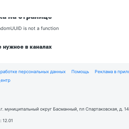
а на странице
ndomUUID is not a function
 нужное в каналах
работке персональных данных
Помощь
Реклама в при
центр
г. муниципальный округ Басманный, пл Спартаковская, д. 14,
 12.01