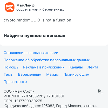
МамЛайф
Ошибка на странице
соцсеть мам и беременных
crypto.randomUUID is not a function
Найдите нужное в каналах
Соглашение с пользователями
Положение об обработке персональных данных
Помощь
Реклама в приложении
Каналы
Лента
Темы
Беременным
Мамам
Планирующим
Пресс-центр
ООО «Мам Софт»
ИНН/КПП 7707455220 / 770101001
ОГРН 1217700330275
Юридический адрес: 105082, Город Москва, вн.тер.г.