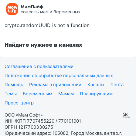
МамЛайф
Ошибка на странице
соцсеть мам и беременных
crypto.randomUUID is not a function
Найдите нужное в каналах
Соглашение с пользователями
Положение об обработке персональных данных
Помощь
Реклама в приложении
Каналы
Лента
Темы
Беременным
Мамам
Планирующим
Пресс-центр
ООО «Мам Софт»
ИНН/КПП 7707455220 / 770101001
ОГРН 1217700330275
Юридический адрес: 105082, Город Москва, вн.тер.г.