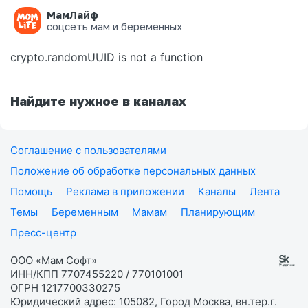
МамЛайф
Ошибка на странице
соцсеть мам и беременных
crypto.randomUUID is not a function
Найдите нужное в каналах
Соглашение с пользователями
Положение об обработке персональных данных
Помощь
Реклама в приложении
Каналы
Лента
Темы
Беременным
Мамам
Планирующим
Пресс-центр
ООО «Мам Софт»
ИНН/КПП 7707455220 / 770101001
ОГРН 1217700330275
Юридический адрес: 105082, Город Москва, вн.тер.г.