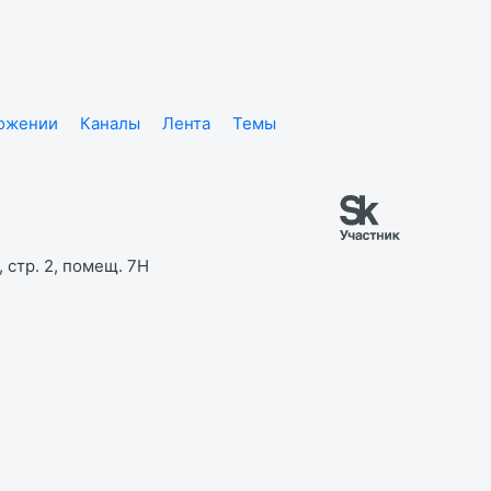
ложении
Каналы
Лента
Темы
 стр. 2, помещ. 7Н