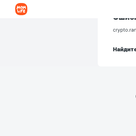
Ошибк
crypto.ra
Найдите