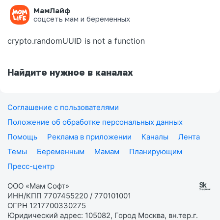
МамЛайф
Ошибка на странице
соцсеть мам и беременных
crypto.randomUUID is not a function
Найдите нужное в каналах
Соглашение с пользователями
Положение об обработке персональных данных
Помощь
Реклама в приложении
Каналы
Лента
Темы
Беременным
Мамам
Планирующим
Пресс-центр
ООО «Мам Софт»
ИНН/КПП 7707455220 / 770101001
ОГРН 1217700330275
Юридический адрес: 105082, Город Москва, вн.тер.г.