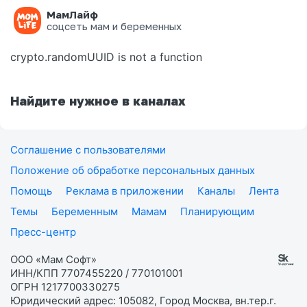
МамЛайф
Ошибка на странице
соцсеть мам и беременных
crypto.randomUUID is not a function
Найдите нужное в каналах
Соглашение с пользователями
Положение об обработке персональных данных
Помощь
Реклама в приложении
Каналы
Лента
Темы
Беременным
Мамам
Планирующим
Пресс-центр
ООО «Мам Софт»
ИНН/КПП 7707455220 / 770101001
ОГРН 1217700330275
Юридический адрес: 105082, Город Москва, вн.тер.г.