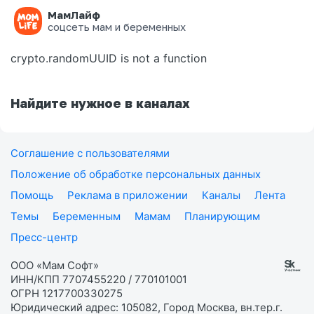
МамЛайф
Ошибка на странице
соцсеть мам и беременных
crypto.randomUUID is not a function
Найдите нужное в каналах
Соглашение с пользователями
Положение об обработке персональных данных
Помощь
Реклама в приложении
Каналы
Лента
Темы
Беременным
Мамам
Планирующим
Пресс-центр
ООО «Мам Софт»
ИНН/КПП 7707455220 / 770101001
ОГРН 1217700330275
Юридический адрес: 105082, Город Москва, вн.тер.г.