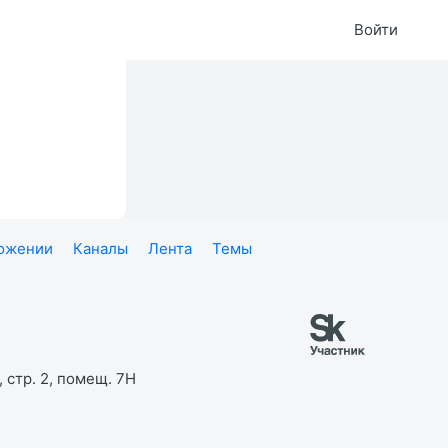
Войти
ложении
Каналы
Лента
Темы
 стр. 2, помещ. 7Н