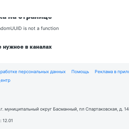
а на странице
ndomUUID is not a function
 нужное в каналах
работке персональных данных
Помощь
Реклама в при
центр
г. муниципальный округ Басманный, пл Спартаковская, д. 14,
 12.01