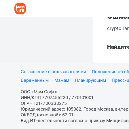
Ошибк
crypto.ra
Найдите
Соглашение с пользователями
Положение об об
Беременным
Мамам
Планирующим
Пресс-
ООО «Мам Софт»
ИНН/КПП 7707455220 / 770101001
ОГРН 1217700330275
Юридический адрес: 105082, Город Москва, вн.тер.
ОКВЭД (основной): 62.01
Вид ИТ-деятельности согласно приказу Минцифры: