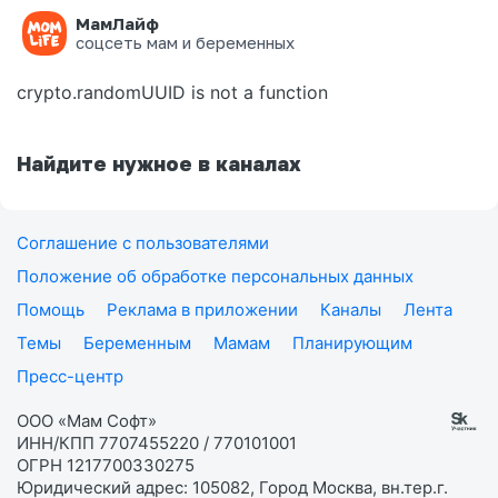
МамЛайф
Ошибка на странице
соцсеть мам и беременных
crypto.randomUUID is not a function
Найдите нужное в каналах
Соглашение с пользователями
Положение об обработке персональных данных
Помощь
Реклама в приложении
Каналы
Лента
Темы
Беременным
Мамам
Планирующим
Пресс-центр
ООО «Мам Софт»
ИНН/КПП 7707455220 / 770101001
ОГРН 1217700330275
Юридический адрес: 105082, Город Москва, вн.тер.г.