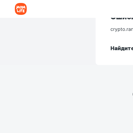
Ошибк
crypto.ra
Найдите