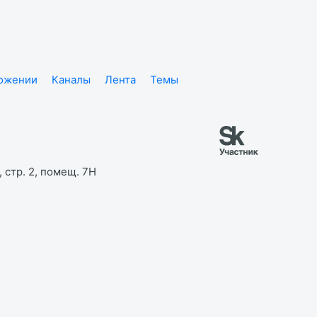
ложении
Каналы
Лента
Темы
 стр. 2, помещ. 7Н