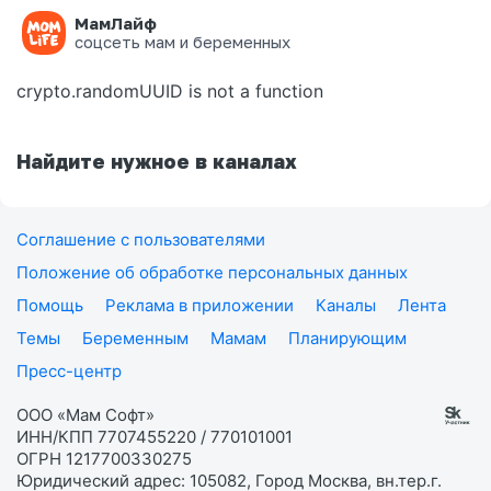
МамЛайф
Ошибка на странице
соцсеть мам и беременных
crypto.randomUUID is not a function
Найдите нужное в каналах
Соглашение с пользователями
Положение об обработке персональных данных
Помощь
Реклама в приложении
Каналы
Лента
Темы
Беременным
Мамам
Планирующим
Пресс-центр
ООО «Мам Софт»
ИНН/КПП 7707455220 / 770101001
ОГРН 1217700330275
Юридический адрес: 105082, Город Москва, вн.тер.г.