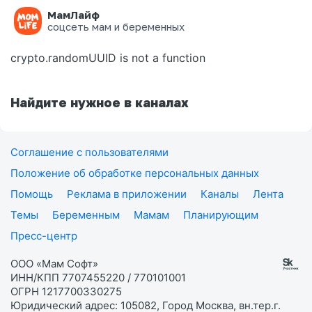
МамЛайф
Ошибка на странице
соцсеть мам и беременных
crypto.randomUUID is not a function
Найдите нужное в каналах
Соглашение с пользователями
Положение об обработке персональных данных
Помощь
Реклама в приложении
Каналы
Лента
Темы
Беременным
Мамам
Планирующим
Пресс-центр
ООО «Мам Софт»
ИНН/КПП 7707455220 / 770101001
ОГРН 1217700330275
Юридический адрес: 105082, Город Москва, вн.тер.г.