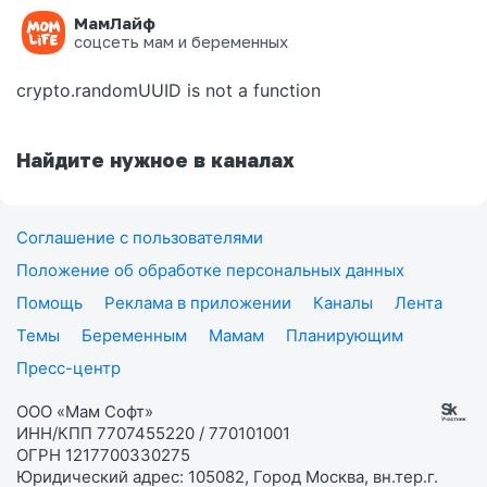
МамЛайф
Ошибка на странице
соцсеть мам и беременных
crypto.randomUUID is not a function
Найдите нужное в каналах
Соглашение с пользователями
Положение об обработке персональных данных
Помощь
Реклама в приложении
Каналы
Лента
Темы
Беременным
Мамам
Планирующим
Пресс-центр
ООО «Мам Софт»
ИНН/КПП 7707455220 / 770101001
ОГРН 1217700330275
Юридический адрес: 105082, Город Москва, вн.тер.г.