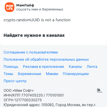
МамЛайф
Ошибка на странице
соцсеть мам и беременных
crypto.randomUUID is not a function
Найдите нужное в каналах
Соглашение с пользователями
Положение об обработке персональных данных
Помощь
Реклама в приложении
Каналы
Лента
Темы
Беременным
Мамам
Планирующим
Пресс-центр
ООО «Мам Софт»
ИНН/КПП 7707455220 / 770101001
ОГРН 1217700330275
Юридический адрес: 105082, Город Москва, вн.тер.г.