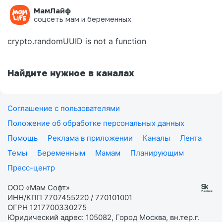
МамЛайф
Ошибка на странице
соцсеть мам и беременных
crypto.randomUUID is not a function
Найдите нужное в каналах
Соглашение с пользователями
Положение об обработке персональных данных
Помощь
Реклама в приложении
Каналы
Лента
Темы
Беременным
Мамам
Планирующим
Пресс-центр
ООО «Мам Софт»
ИНН/КПП 7707455220 / 770101001
ОГРН 1217700330275
Юридический адрес: 105082, Город Москва, вн.тер.г.